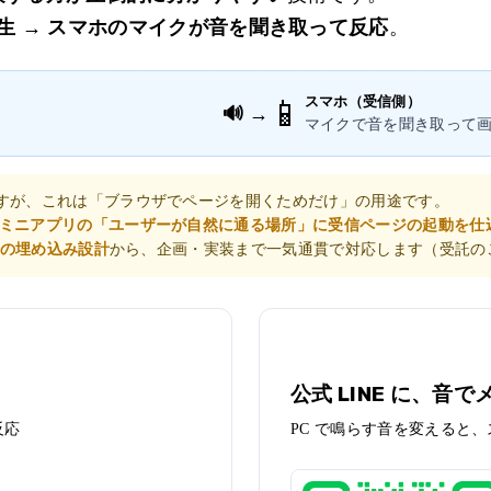
生
→
スマホのマイクが音を聞き取って反応
。
スマホ（受信側）
📱
🔊 →
）
マイクで音を聞き取って
すが、これは「ブラウザでページを開くためだけ」の用途です。
E ミニアプリの「ユーザーが自然に通る場所」に受信ページの起動を仕
の埋め込み設計
から、企画・実装まで一気通貫で対応します（受託の
デモ 2
公式 LINE に、音
反応
PC で鳴らす音を変えると、