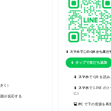
📱 スマホでこの QR から友
📱 タップで友だち追加
📱 スマホ
で QR を読
きく）
📱 スマホ
で LINE
に）
画面が反応する
💻 PC
で下の音源を再