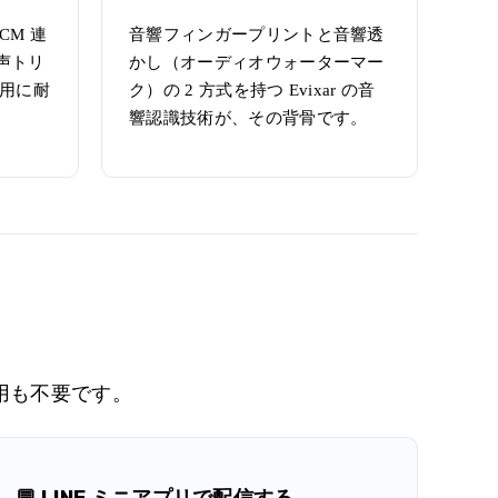
CM 連
音響フィンガープリントと音響透
声トリ
かし（オーディオウォーターマー
運用に耐
ク）の 2 方式を持つ Evixar の音
響認識技術が、その背骨です。
用も不要です。
💬 LINE ミニアプリで配信する