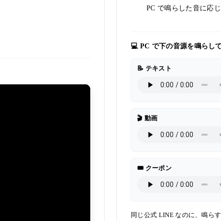
PC で鳴らした音に応
💻 PC で下の音源を鳴
📝 テキスト
🎬 動画
🎟️ クーポン
同じ公式 LINE なのに、鳴