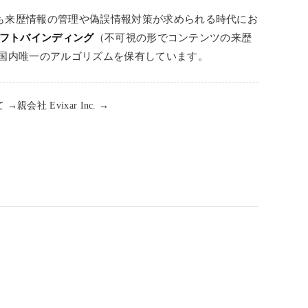
も来歴情報の管理や偽誤情報対策が求められる時代にお
 ソフトバインディング
（不可視の形でコンテンツの来歴
 国内唯一のアルゴリズムを保有しています。
て →
親会社 Evixar Inc. →