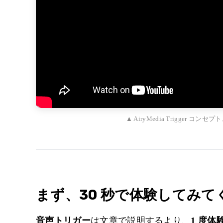
▲ AiryMedia Trigger コンセ
まず、30 秒で体験してみて
音声トリガー
は文章で説明するより、
1 度