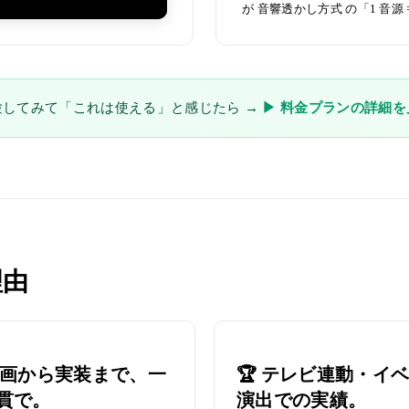
が
音響透かし方式
の「1 音源
験してみて「これは使える」と感じたら →
▶ 料金プランの詳細を
理由
 企画から実装まで、一
🏆 テレビ連動・イ
貫で。
演出での実績。