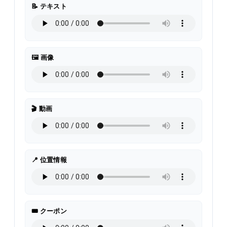
📝 テキスト
🖼️ 画像
🎬 動画
📍 位置情報
🎟️ クーポン