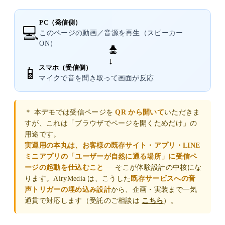
PC（発信側）
💻
このページの動画／音源を再生（スピーカー
ON）
🔊 →
スマホ（受信側）
📱
マイクで音を聞き取って画面が反応
＊ 本デモでは受信ページを
QR から開いて
いただきま
すが、これは「ブラウザでページを開くためだけ」の
用途です。
実運用の本丸は、お客様の既存サイト・アプリ・LINE
ミニアプリの「ユーザーが自然に通る場所」に受信ペ
ージの起動を仕込むこと
— そこが体験設計の中核にな
ります。AiryMedia は、こうした
既存サービスへの音
声トリガーの埋め込み設計
から、企画・実装まで一気
通貫で対応します（受託のご相談は
こちら
）。