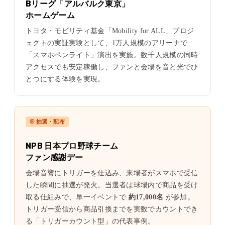
Bリーグ「アルバルク東京」
ホームゲーム
トヨタ・モビリティ基金「Mobility for ALL」プロジ
ェクトの実証実験として、1万人規模のアリーナで
「スマホペンライト」演出を実施。数千人規模の同時
アクセスでも安定稼働し、ファンと会場を音と光でひ
とつにする体験を実現。
⚾ 抽選・配布
NPB 日本プロ野球チーム
ファン感謝デー
会場音響にトリガーを仕込み、来場者がスマホで受信
した瞬間に抽選が発火。当選者は球場内で商品を受け
取る仕組みで、単一イベントで
約17,000名
が参加。
トリガー受信から商品引換までを実数でカウントでき
る「トリガーカウント型」の代表事例。