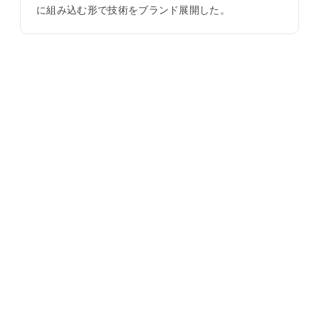
に組み込む形で技術をブランド展開した。
導入のご相談・受託開発
「音をきっかけに、Web で何かを起こしたい」── そ
のアイデアの段階からご相談ください。 サービス設
計、フロントエンド開発、大規模システムへの統合ま
で、
親会社の Evixar
がパッケージで受託します。
▶ Evixar に相談する
音響のエキスパート